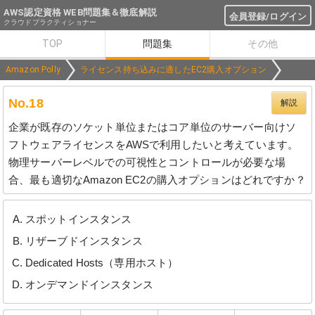
AWS認定資格 WEB問題集＆徹底解説
会員登録/ログイン
クラウドプラクティショナー
TOP
問題集
その他
Amazon Polly
ライセンス持ち込みに適したEC2購入オプション
No.18
解説
企業が既存のソケット単位またはコア単位のサーバー向けソ
フトウェアライセンスをAWSで利用したいと考えています。
物理サーバーレベルでの可視性とコントロールが必要な場
合、最も適切なAmazon EC2の購入オプションはどれですか？
スポットインスタンス
リザーブドインスタンス
Dedicated Hosts（専用ホスト）
オンデマンドインスタンス