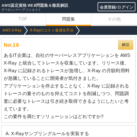
AWS認定資格 WEB問題集＆徹底解説
会員登録/ログイン
デベロッパー–アソシエイト
TOP
問題集
その他
AWS X-Ray
X-Rayのコスト最適化手法
No.16
解説
あるIT企業は、自社のサーバーレスアプリケーションを AWS
X-Ray と統合してトレースを収集しています。リリース後、
X-Ray に記録されるトレースが急増し、X-Ray の月額利用料
が急騰していることに開発者が気付きました。
アプリケーションを停止することなく、X-Ray に記録される
トレースの量そのものを抑えてコストを削減しつつ、問題調
査に必要なトレースは引き続き取得できるようにしたいと考
えています。
この要件を満たすソリューションはどれですか?
X-Rayサンプリングルールを実装する