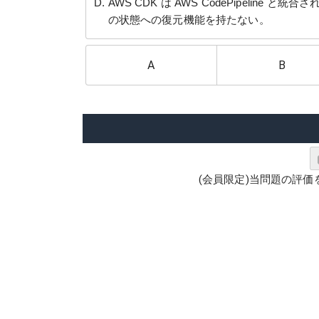
AWS CDK は AWS CodePipeli
の状態への復元機能を持たない。
A
B
(会員限定)当問題の評