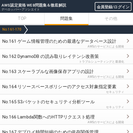
AWS認定資格 WEB問題集＆徹底解説
会員登録/ログイン
デベロッパー–アソシエイト
TOP
問題集
その他
No.161-170
No.161 ゲーム情報管理のための最適なデータベース設計
AWSのサービスによる開発
No.162 DynamoDB の読み取りレイテンシ改善策
トラブルシューティングと最適化
No.163 スケーラブルな画像保存アプリの設計
AWSのサービスによる開発
No.164 リソースベースポリシーのアクセス対象指定要素
セキュリティ
No.165 S3バケットのセキュリティ分析ツール
セキュリティ
No.166 Lambda関数へのHTTPリクエスト処理
AWSのサービスによる開発
No.167 デプロイ時間短縮のための依存関係管理