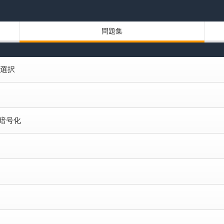
問題集
ジ選択
ド暗号化