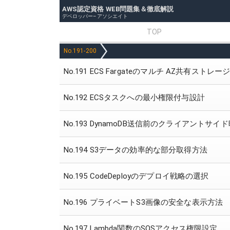
AWS認定資格 WEB問題集＆徹底解説
デベロッパー–アソシエイト
TOP
No.191-200
No.191 ECS Fargateのマルチ AZ共有ストレー
No.192 ECSタスクへの最小権限付与設計
No.193 DynamoDB送信前のクライアントサイ
No.194 S3データの効率的な部分取得方法
No.195 CodeDeployのデプロイ戦略の選択
No.196 プライベートS3画像の安全な表示方法
No.197 Lambda関数のSQSアクセス権限設定