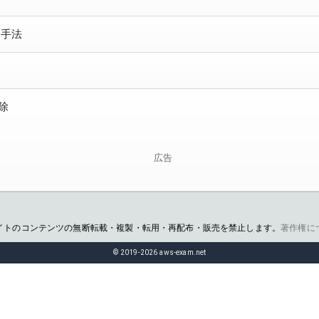
ン手法
削除
広告
イトのコンテンツの無断転載・複製・転用・再配布・販売を禁止します。
著作権に
© 2019-2026 aws-exam.net