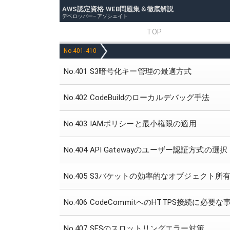
AWS認定資格 WEB問題集＆徹底解説
デベロッパー–アソシエイト
TOP
No.401-410
No.401 S3暗号化キー管理の最適方式
No.402 CodeBuildのローカルデバッグ手法
No.403 IAMポリシーと最小権限の適用
No.404 API Gatewayのユーザー認証方式の選択
No.405 S3バケットの効率的なオブジェクト所
No.406 CodeCommitへのHTTPS接続に必要
No.407 SESのスロットリングエラー対策