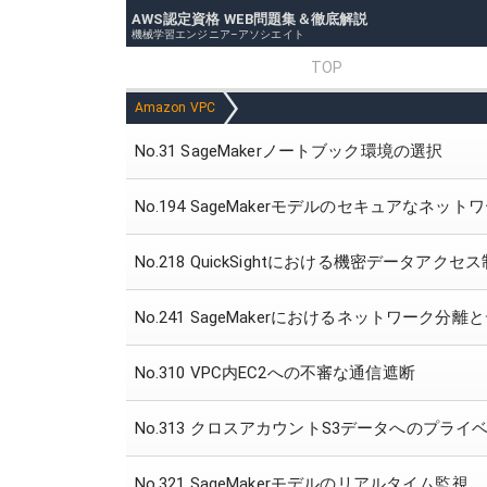
AWS認定資格 WEB問題集＆徹底解説
機械学習エンジニア–アソシエイト
TOP
Amazon VPC
No.31 SageMakerノートブック環境の選択
No.194 SageMakerモデルのセキュアなネッ
No.218 QuickSightにおける機密データアクセ
No.241 SageMakerにおけるネットワーク分
No.310 VPC内EC2への不審な通信遮断
No.313 クロスアカウントS3データへのプラ
No.321 SageMakerモデルのリアルタイム監視