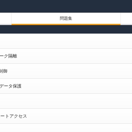
問題集
トワーク隔離
ス制御
離とデータ保護
イベートアクセス