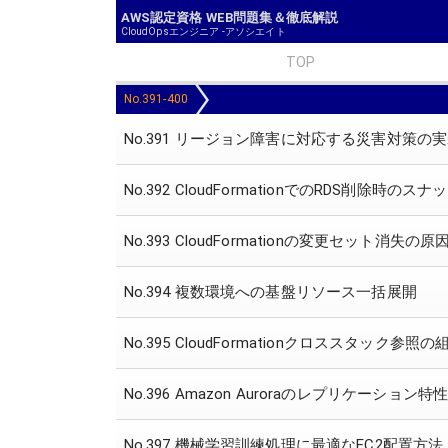
AWS認定資格 WEB問題集＆徹底解説
CloudOpsエンジニア -アソシエイト
TOP
No.391-400
No.391 リージョン障害に対応する災害対策の
No.392 CloudFormationでのRDS削除時
No.393 CloudFormationの変更セット消失の
No.394 複数環境への基盤リソース一括展開
No.395 CloudFormationクロススタック参
No.396 Amazon Auroraのレプリケーション特
No.397 機械学習訓練処理に最適なEC2配置方法