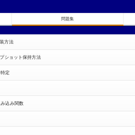
問題集
実装方法
のスナップショット保持方法
原因特定
照の組み込み関数
性