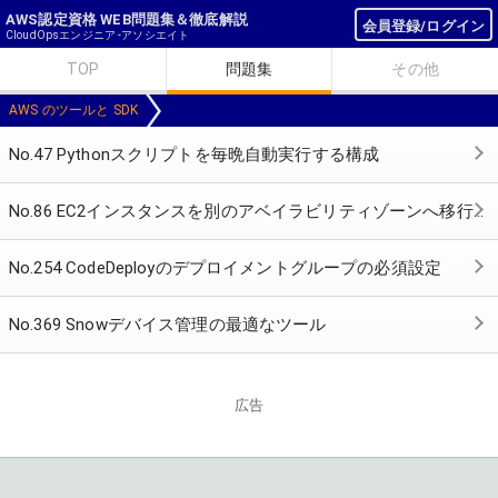
AWS認定資格 WEB問題集＆徹底解説
会員登録/ログイン
CloudOpsエンジニア -アソシエイト
TOP
問題集
その他
AWS のツールと SDK
No.47 Pythonスクリプトを毎晩自動実行する構成
No.86 EC2インスタンスを別のアベイラビリティゾーンへ移行する方法
No.254 CodeDeployのデプロイメントグループの必須設定
No.369 Snowデバイス管理の最適なツール
広告