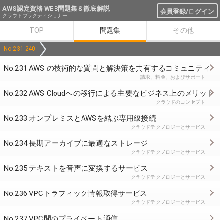
AWS認定資格 WEB問題集＆徹底解説
会員登録/ログイン
クラウドプラクティショナー
TOP
問題集
その他
No.231-240
No.231 AWS の技術的な質問と解決策を共有するコミュニティ
請求、料金、およびサポート
No.232 AWS Cloudへの移行による主要なビジネス上のメリット
クラウドのコンセプト
No.233 オンプレミスとAWSを結ぶ専用線接続
クラウドテクノロジーとサービス
No.234 長期アーカイブに最適なストレージ
クラウドテクノロジーとサービス
No.235 テキストを音声に変換するサービス
クラウドテクノロジーとサービス
No.236 VPCトラフィック情報取得サービス
クラウドテクノロジーとサービス
No.237 VPC間のプライベート通信