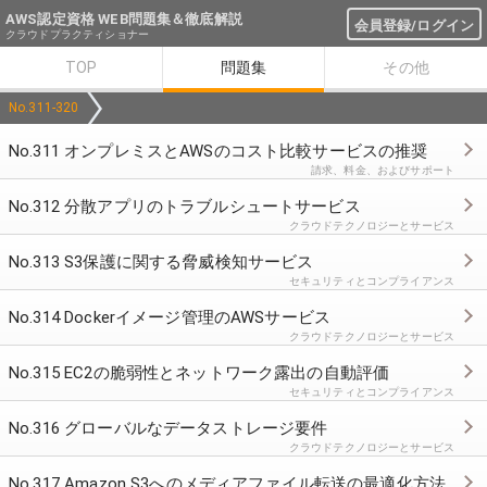
AWS認定資格 WEB問題集＆徹底解説
会員登録/ログイン
クラウドプラクティショナー
TOP
問題集
その他
No.311-320
No.311 オンプレミスとAWSのコスト比較サービスの推奨
請求、料金、およびサポート
No.312 分散アプリのトラブルシュートサービス
クラウドテクノロジーとサービス
No.313 S3保護に関する脅威検知サービス
セキュリティとコンプライアンス
No.314 Dockerイメージ管理のAWSサービス
クラウドテクノロジーとサービス
No.315 EC2の脆弱性とネットワーク露出の自動評価
セキュリティとコンプライアンス
No.316 グローバルなデータストレージ要件
クラウドテクノロジーとサービス
No.317 Amazon S3へのメディアファイル転送の最適化方法