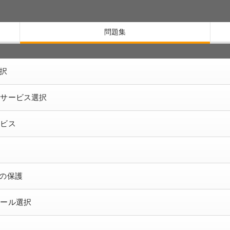
問題集
選択
WSサービス選択
ービス
らの保護
ツール選択