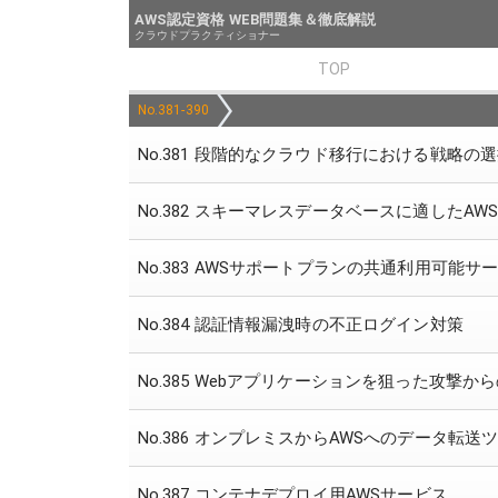
AWS認定資格 WEB問題集＆徹底解説
クラウドプラクティショナー
TOP
No.381-390
No.381 段階的なクラウド移行における戦略の
No.382 スキーマレスデータベースに適したA
No.383 AWSサポートプランの共通利用可能サ
No.384 認証情報漏洩時の不正ログイン対策
No.385 Webアプリケーションを狙った攻撃か
No.386 オンプレミスからAWSへのデータ転送
No.387 コンテナデプロイ用AWSサービス