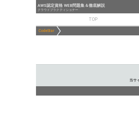
AWS認定資格 WEB問題集＆徹底解説
クラウドプラクティショナー
TOP
CodeStar
当サ