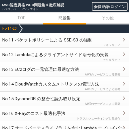
AWS認定資格 WEB問題集＆徹底解説
会員登録/ログイン
デベロッパー–アソシエイト
TOP
問題集
その他
No.11-20
No.11 バケットポリシーによる SSE-S3 の強制
セキュリティ
No.12 Lambdaによるクライアントサイド暗号化の実装
セキュリティ
No.13 EC2ログの一元管理に最適な方法
AWSのサービスによる開発
No.14 CloudWatchカスタムメトリクスの管理方法
AWSのサービスによる開発
No.15 DynamoDB の整合性読み取り設定
AWSのサービスによる開発
No.16 X-Rayのコスト最適化手法
トラブルシューティングと最適化
No.17 サードパーティライブラリを含む Lambda デプロイパッケージの作成