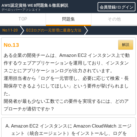
AWS認定資格 WEB問題集＆徹底解説
会員登録/ログイン
デベロッパー–アソシエイト
TOP
問題集
その他
No.11-20
EC2ログの一元管理に最適な方法
No.13
解説
ある企業の開発チームは、Amazon EC2 インスタンス上で動
作するウェブアプリケーションを運用しており、インスタン
スごとにアプリケーションログが出力されています。
運用担当者から「ログを一元管理し、必要に応じて検索・長
期保存できるようにしてほしい」という要件が挙げられまし
た。
開発者が最も少ない工数でこの要件を実現するには、どのア
プローチが適切ですか？
Amazon EC2 インスタンスに Amazon CloudWatch エージ
ェント（統合エージェント）をインストールし、ログを