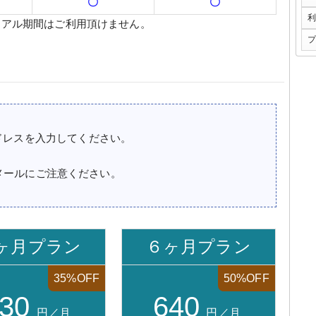
〇
〇
利
イアル期間はご利用頂けません。
プ
ドレスを入力してください。
登録済みメールにご注意ください。
ヶ月プラン
６ヶ月プラン
35%OFF
50%OFF
30
640
円／月
円／月