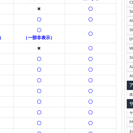
C
✖
〇
S
〇
〇
A
〇
S
〇
）
（一部非表示）
D
✖
〇
M
S
〇
〇
A
〇
〇
AI
〇
〇
〇
〇
改
〇
〇
〇
〇
サ
F
〇
〇
お