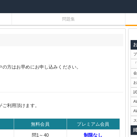
問題集
プ
「
中の方はお早めにお申し込みください。
会
お
試
A
がご利用頂けます。
A
ス
無料会員
プレミアム会員
問1～40
制限なし