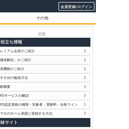
会員登録/ログイン
その他
広告
お役立ち情報
レミアム会員のご紹介
徹底解説」のご紹介
員機能のご紹介
すすめの勉強方法
験概要
WSサービスの解説
WS認定資格の種類・対象者・受験料・合格ライン
マホのホーム画面に登録する方法
姉妹サイト