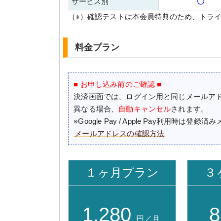
サービス別
〇
（※）確認テストは本会員特典のため、トラ
料金プラン
■ お申し込み前のご確認 ■
決済画面では、ログイン用と同じメールア
異なる場合、
自動キャンセル
されます。
※Google Pay / Apple Pay利用時は
メールアドレスの確認方法
１ヶ月プラン
３
1,280
8
円／月