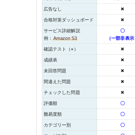
広告なし
✖
合格対策ダッシュボード
✖
サービス詳細解説
〇
例：
Amazon S3
（一部非表示
確認テスト（※）
✖
成績表
✖
未回答問題
✖
間違えた問題
✖
チェックした問題
✖
評価順
〇
難易度順
〇
カテゴリー別
〇