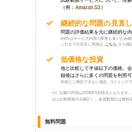
試験範囲サービスについて、理解
（例：
Amazon S3
）
継続的な問題の見直
問題の評価結果を元に継続的な内
AWSはサービス内容の変更も多いため
これまでの見直し実績は
こちら
から確
低価格な投資
他と比較して半値以下の価格。会
録後はさらに多くの問題を利用可
内容にご満足できない場合、3クリック
（※）記載の内容は2026年5月時点となります。
以上の利用者のみ集計）。会員数累計は無料
無料問題