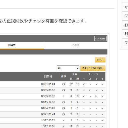
サ
F
去の正誤回数やチェック有無を確認できます。
お
利
プ