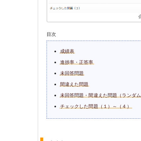
目次
成績表
進捗率・正答率
未回答問題
間違えた問題
未回答問題・間違えた問題（ランダ
チェックした問題（１）～（４）