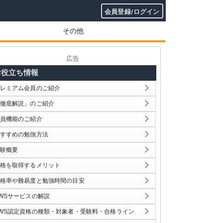
会員登録/ログイン
その他
広告
お役立ち情報
レミアム会員のご紹介
徹底解説」のご紹介
員機能のご紹介
すすめの勉強方法
験概要
格を取得するメリット
格率や難易度と勉強時間の目安
WSサービスの解説
WS認定資格の種類・対象者・受験料・合格ライン