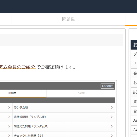
問題集
プ
「
アム会員のご紹介
でご確認頂けます。
会
お
試
資
合
A
A