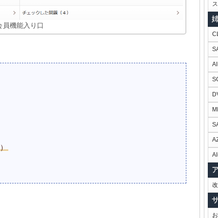
ス
会員機能入り口
C
S
A
S
D
M
S
A
ム）
AI
改
お