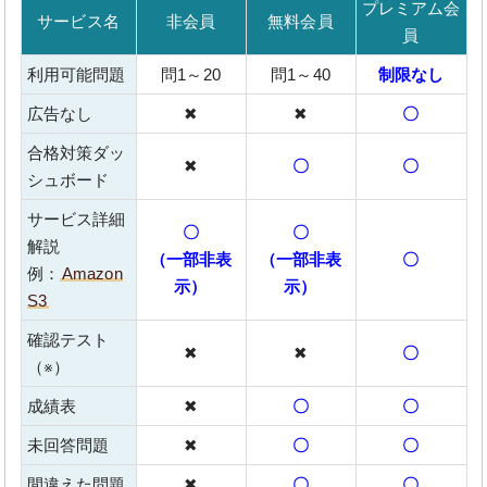
プレミアム会
サービス名
非会員
無料会員
員
利用可能問題
問1～20
問1～40
制限なし
広告なし
✖
✖
〇
合格対策ダッ
✖
〇
〇
シュボード
サービス詳細
〇
〇
解説
（一部非表
（一部非表
〇
例：
Amazon
示）
示）
S3
確認テスト
✖
✖
〇
（※）
成績表
✖
〇
〇
未回答問題
✖
〇
〇
間違えた問題
✖
〇
〇