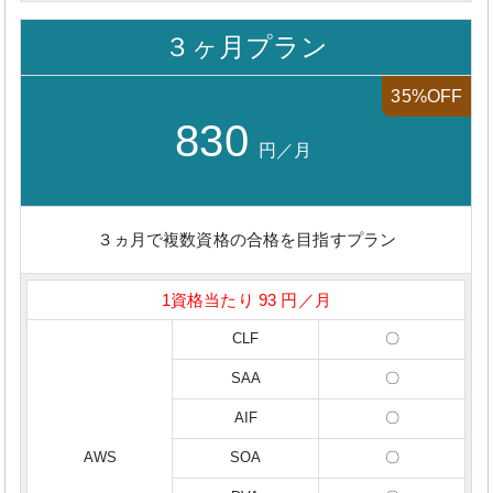
３ヶ月プラン
35%OFF
830
円／月
３ヵ月で複数資格の合格を目指すプラン
1資格当たり 93 円／月
CLF
〇
SAA
〇
AIF
〇
AWS
SOA
〇