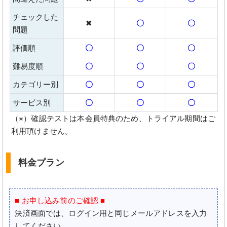
チェックした
✖
〇
〇
問題
評価順
〇
〇
〇
難易度順
〇
〇
〇
カテゴリー別
〇
〇
〇
サービス別
〇
〇
〇
（※）確認テストは本会員特典のため、トライアル期間はご
利用頂けません。
料金プラン
■ お申し込み前のご確認 ■
決済画面では、ログイン用と同じメールアドレスを入力
してください。