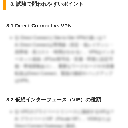
8. 試験で問われやすいポイント
8.1 Direct Connect vs VPN
Q: Direct ConnectとSite-to-Site VPNの違いは？
A: Direct Connectは専用線（安定・低レイテンシ・
高帯域・高コスト・時間がかかる）。VPNはインタ
ーネット経由（IPSec暗号化・安価・即座に設定可
能・帯域変動あり）。重要なワークロードや大容量
転送はDirect Connect、緊急の接続やバックアップ
はVPN。
8.2 仮想インターフェース（VIF）の種類
Q: VPCのプライベートリソースに接続するVIFは？
A: プライベートVIF（Private VIF）。VGWまたは
Direct Connect Gatewayに接続。