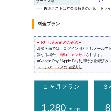
サービス別
〇
（※）確認テストは本会員特典のため、トラ
料金プラン
■ お申し込み前のご確認 ■
決済画面では、ログイン用と同じメールア
異なる場合、
自動キャンセル
されます。
※Google Pay / Apple Pay利用時は
メールアドレスの確認方法
１ヶ月プラン
３
1,280
8
円／月