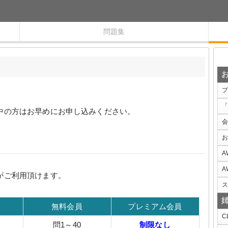
問題集
プ
「
中の方はお早めにお申し込みください。
会
お
A
A
がご利用頂けます。
ス
無料会員
プレミアム会員
C
問1～40
制限なし