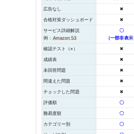
広告なし
✖
合格対策ダッシュボード
✖
サービス詳細解説
〇
例：
Amazon S3
（一部非表示
確認テスト（※）
✖
成績表
✖
未回答問題
✖
間違えた問題
✖
チェックした問題
✖
評価順
〇
難易度順
〇
カテゴリー別
〇