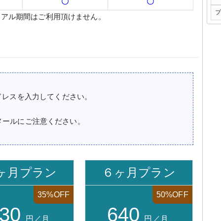
〇
〇
プ
イアル期間はご利用頂けません。
ドレスを入力してください。
登録済みメールにご注意ください。
ヶ月プラン
６ヶ月プラン
35%OFF
50%OFF
30
640
円／月
円／月