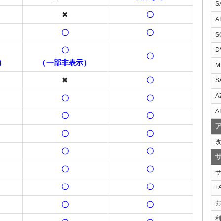
S
✖
〇
A
〇
〇
S
〇
D
〇
）
（一部非表示）
M
✖
〇
S
A
〇
〇
AI
〇
〇
〇
〇
改
〇
〇
〇
〇
サ
〇
〇
F
お
〇
〇
利