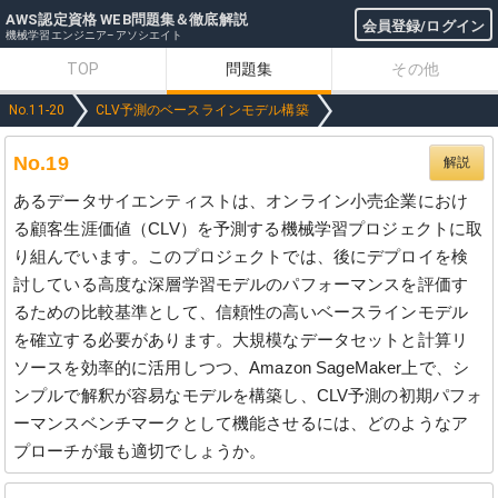
AWS認定資格 WEB問題集＆徹底解説
会員登録/ログイン
機械学習エンジニア–アソシエイト
TOP
問題集
その他
No.11-20
CLV予測のベースラインモデル構築
No.19
解説
あるデータサイエンティストは、オンライン小売企業におけ
る顧客生涯価値（CLV）を予測する機械学習プロジェクトに取
り組んでいます。このプロジェクトでは、後にデプロイを検
討している高度な深層学習モデルのパフォーマンスを評価す
るための比較基準として、信頼性の高いベースラインモデル
を確立する必要があります。大規模なデータセットと計算リ
ソースを効率的に活用しつつ、Amazon SageMaker上で、シ
ンプルで解釈が容易なモデルを構築し、CLV予測の初期パフォ
ーマンスベンチマークとして機能させるには、どのようなア
プローチが最も適切でしょうか。