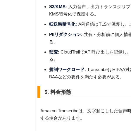
S3/KMS:
入力音声、出力トランスクリプ
KMS暗号化で保護する。
転送時暗号化:
API通信はTLSで保護
PIIリダクション:
共有・分析前に個人情
る。
監査:
CloudTrailでAPI呼び出しを記録し、
る。
規制ワークロード:
TranscribeはH
BAAなどの要件を満たす必要がある。
5. 料金形態
Amazon Transcribeは、文字起こし
する場合があります。