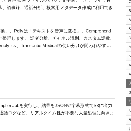
S3に保存した音声/動画ファイルのバッチ文字起こしと、ライブ音
幕、議事録、通話分析、検索用メタデータ作成に利用でき
換」、Pollyは「テキストを音声に変換」、Comprehend
訳」と整理します。 話者分離、チャネル識別、カスタム語彙、
ytics、Transcribe Medicalの使い分けが問われやすい
A
A
criptionJobを実行し、結果をJSONや字幕形式でS3に出力
去通話ログなど、リアルタイム性が不要な大量処理に向きま