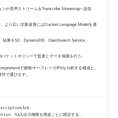
ストリームをTranscribe Streamingへ送信
y、より広い文脈改善にはCustom Language Modelを適
S3、DynamoDB、OpenSearch Service、
S、IAM、S3バケットポリシーで監査とデータ保護を行う。
omprehendで感情/キーフレーズ/PIIを分析する構成と、
成を要件で選びます。
nscriptionJob
、
ption
、S3入出力権限を用途ごとに限定する。