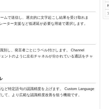
2ストリームで送信し、逐次的に文字起こし結果を受け取れま
ペレーター支援など低遅延が必要な用途で選択します。
数話者を識別し、発言者ごとにラベル付けします。 Channel
顧客/エージェントのように左右チャネルが分かれている通話をチャ
ル
用語など特定語句の認識精度を上げます。 Custom Language
学習して、より広範な認識精度改善を狙う機能です。