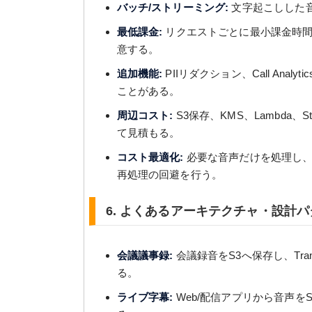
バッチ/ストリーミング:
文字起こしした
最低課金:
リクエストごとに最小課金時間
意する。
追加機能:
PIIリダクション、Call Analyt
ことがある。
周辺コスト:
S3保存、KMS、Lambda、Ste
て見積もる。
コスト最適化:
必要な音声だけを処理し、
再処理の回避を行う。
6. よくあるアーキテクチャ・設計
会議議事録:
会議録音をS3へ保存し、Trans
る。
ライブ字幕:
Web/配信アプリから音声をSt