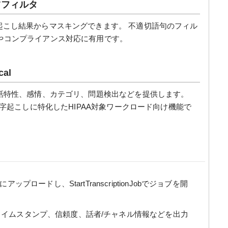
ンツフィルタ
し、文字起こし結果からマスキングできます。 不適切語句のフィル
やコンプライアンス対応に有用です。
cal
向けに会話特性、感情、カテゴリ、問題検出などを提供します。
療用語の文字起こしに特化したHIPAA対象ワークロード向け機能で
ロードし、StartTranscriptionJobでジョブを開
ト、タイムスタンプ、信頼度、話者/チャネル情報などを出力