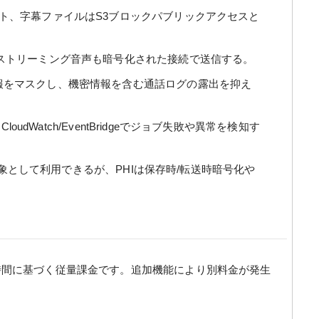
ト、字幕ファイルはS3ブロックパブリックアクセスと
し、ストリーミング音声も暗号化された接続で送信する。
報をマスクし、機密情報を含む通話ログの露出を抑え
CloudWatch/EventBridgeでジョブ失敗や異常を検知す
IPAA対象として利用できるが、PHIは保存時/転送時暗号化や
した音声時間に基づく従量課金です。追加機能により別料金が発生