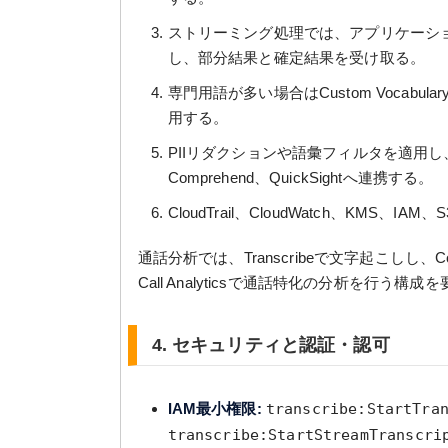
ストリーミング処理では、アプリケーションが音声
し、部分結果と確定結果を受け取る。
専門用語が多い場合はCustom Vocabular
用する。
PIIリダクションや語彙フィルタを適用し、結果を
Comprehend、QuickSightへ連携する。
CloudTrail、CloudWatch、KM
通話分析では、Transcribeで文字起こしし、C
Call Analyticsで通話特化の分析を行う構
4. セキュリティと認証・認可
IAM最小権限:
transcribe:StartTra
transcribe:StartStreamTranscri