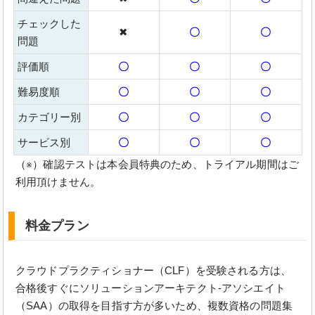
チェックした
✖
〇
〇
問題
評価順
〇
〇
〇
難易度順
〇
〇
〇
カテゴリー別
〇
〇
〇
サービス別
〇
〇
〇
（※）確認テストは本会員特典のため、トライアル期間はご
利用頂けません。
料金プラン
クラウドプラクティショナー（CLF）を受験される方は、
合格後すぐにソリューションアーキテクト-アソシエイト
（SAA）の取得を目指す方が多いため、複数資格の問題集