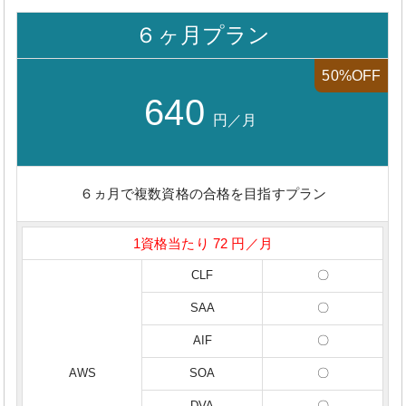
６ヶ月プラン
50%OFF
640
円／月
６ヵ月で複数資格の合格を目指すプラン
1資格当たり 72 円／月
CLF
〇
SAA
〇
AIF
〇
AWS
SOA
〇
DVA
〇