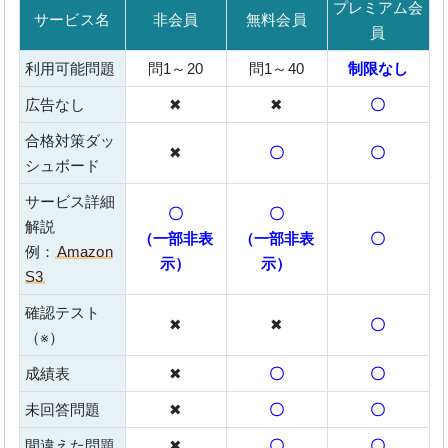
プレミアム会
サービス名
非会員
無料会員
員
利用可能問題
問1～20
問1～40
制限なし
広告なし
✖
✖
〇
合格対策ダッ
✖
〇
〇
シュボード
サービス詳細
〇
〇
解説
（一部非表
（一部非表
〇
例：
Amazon
示）
示）
S3
確認テスト
✖
✖
〇
（※）
成績表
✖
〇
〇
未回答問題
✖
〇
〇
間違えた問題
✖
〇
〇