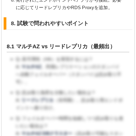
に応じてリードレプリカやRDS Proxyを追加。
8. 試験で問われやすいポイント
8.1 マルチAZ vs リードレプリカ（最頻出）
Q: 高可用性（HA）を実現するには？
A:
マルチAZ
。同期レプリケーションのスタンバイ
へ自動フェイルオーバー（スタンバイは読み取り不
可）。
Q: 読み取り負荷を分散したい場合は？
A:
リードレプリカ
（非同期）。読み取り用エンドポ
イントへ振り分け。
Q: フェイルオーバー時間を短縮しつつ読み取りも使
いたい場合は？
A:
マルチAZ DBクラスター
（読み取り可能なスタン