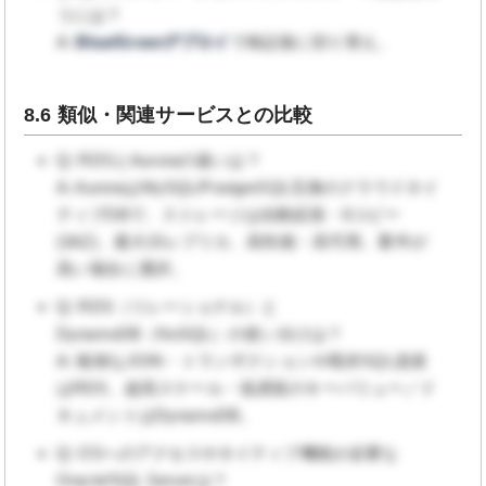
うには？
A:
Blue/Greenデプロイ
で検証後に切り替え。
8.6 類似・関連サービスとの比較
Q: RDSとAuroraの違いは？
A: AuroraはMySQL/PostgreSQL互換のクラウドネイ
ティブDBで、ストレージは自動拡張・6コピー
(3AZ)、最大15レプリカ、高性能・高可用。要件が
高い場合に選択。
Q: RDS（リレーショナル）と
DynamoDB（NoSQL）の使い分けは？
A: 複雑なJOIN・トランザクションや既存SQL資産
はRDS、超高スケール・低遅延のキーバリュー／ド
キュメントはDynamoDB。
Q: OSへのアクセスやネイティブ機能が必要な
Oracle/SQL Serverは？