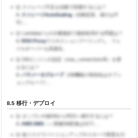
Q: ストレージ不足を自動で回避するには？
A:
ストレージAutoScaling
（自動拡張。縮小は不
可）。
Q: Lambdaからの大量接続で接続枯渇する問題は？
A:
RDS Proxy
でコネクションプーリングし、フェ
イルオーバーも高速化。
Q: DBエンジンの設定（max_connections等）を変
えるには？
A:
パラメータグループ
（DB機能の有効化はオプシ
ョングループ）。
8.5 移行・デプロイ
Q: オンプレや他DBからRDSへ移行するには？
A:
AWS DMS
（＋異種DB変換はSCT）。
Q: 低リスクでバージョンアップやスキーマ変更を行