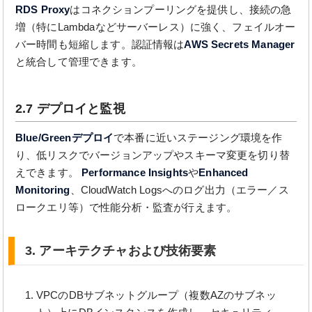
RDS Proxy
はコネクションプーリングを提供し、接続の急
増（特にLambdaなどサーバーレス）に強く、フェイルオー
バー時間も短縮します。認証情報は
AWS Secrets Manager
と統合して管理できます。
2.7 デプロイと監視
Blue/Greenデプロイ
で本番に近いステージング環境を作
り、低リスクでバージョンアップやスキーマ変更を切り替
えできます。
Performance Insights
や
Enhanced
Monitoring
、CloudWatch Logsへのログ出力（エラー／ス
ロークエリ等）で性能分析・監査が行えます。
3. アーキテクチャおよび技術要素
VPCのDBサブネットグループ（複数AZのサブネッ