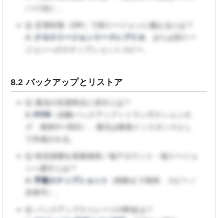
バイ2台）。
Q: 災害対策（DR）で別リージョンに備えるには？
A:
クロスリージョンリードレプリカ
、または別リー
ジョンへのスナップショットコピー。
8.2 バックアップとリストア
Q: 過去の任意時点に戻すには？
A:
PITR
（自動バックアップ＋トランザクションロ
グ、保持0〜35日）。復元は新規インスタンスとし
て作成される。
Q: 特定状態を長期保持／他アカウント・他リージョ
ンへ渡すには？
A:
手動スナップショット
（削除まで保持、コピー／
共有可）。
Q: バックアップストレージの料金は？