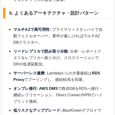
6. よくあるアーキテクチャ・設計パターン
マルチAZで高可用性:
プライマリ＋スタンバイで自
動フェイルオーバー。要件が厳しければマルチAZ
DBクラスター。
リードレプリカで読み取り分散:
分析・レポートク
エリをレプリカへ振り分け。クロスリージョンで
DRや低遅延配信。
サーバーレス連携:
Lambdaからの大量接続は
RDS
Proxy
でプーリングし、接続枯渇を回避。
オンプレ移行:
AWS DMS
で既存DBをRDSへ移行・
継続レプリケーション。Direct Connect/VPNでハイ
ブリッド接続。
低リスクなアップグレード:
Blue/Greenデプロイで