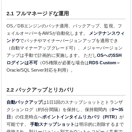
2.1 フルマネージドな運用
OS／DBエンジンのパッチ適用、バックアップ、監視、フ
ェイルオーバーをAWSが自動化します。
メンテナンスウィ
ンドウ
でパッチやマイナーバージョンアップを適用でき
（自動マイナーアップグレード可）、メジャーバージョン
アップは手動で計画的に実施します。 ただし
OSへのSSH
ログインは不可
（OS権限が必要な場合は
RDS Custom
＝
Oracle/SQL Server対応を利用）。
2.2 バックアップとリカバリ
自動バックアップ
は1日1回のスナップショットとトランザ
クションログ（約5分間隔）を保持し、保持期間内（
0〜35
日
）の任意時点へ
ポイントインタイムリカバリ（PITR）
が
可能です。
手動スナップショット
は明示的に削除するまで
保持され、別リージョン・別アカウントへコピー／共有で