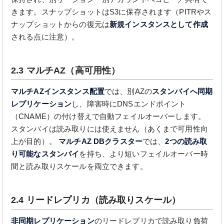
きます。スナップショットはS3に保存されます（PITRやス
ナップショットからの復元は
新規インスタンスとして作成
される点に注意）。
2.3 マルチAZ（高可用性）
マルチAZインスタンス配置
では、別AZの
スタンバイへ同期
レプリケーション
し、障害時にDNSエンドポイント
（CNAME）の付け替えで自動フェイルオーバーします。
スタンバイは読み取りには使えません（あくまで可用性向
上が目的）。
マルチAZ DBクラスター
では、
2つの読み取
り可能なスタンバイ
を持ち、より短いフェイルオーバー時
間と読み取りスケールを両立できます。
2.4 リードレプリカ（読み取りスケール）
非同期レプリケーション
のリードレプリカで読み取り負荷