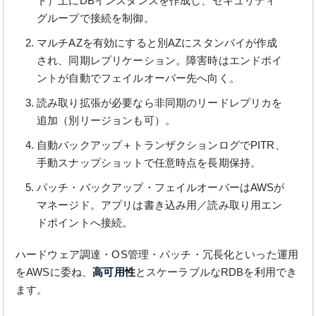
ト）上にDBインスタンスを作成し、セキュリティ
グループで接続を制御。
マルチAZを有効にすると別AZにスタンバイが作成
され、同期レプリケーション。障害時はエンドポイ
ントが自動でフェイルオーバー先へ向く。
読み取り拡張が必要なら非同期のリードレプリカを
追加（別リージョンも可）。
自動バックアップ＋トランザクションログでPITR、
手動スナップショットで任意時点を長期保持。
パッチ・バックアップ・フェイルオーバーはAWSが
マネージド。アプリは書き込み用／読み取り用エン
ドポイントへ接続。
ハードウェア調達・OS管理・パッチ・冗長化といった運用
をAWSに委ね、
高可用性
とスケーラブルなRDBを利用でき
ます。