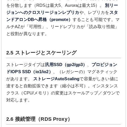
を分散します（RDSは最大5、Auroraは最大15）。
別リー
ジョンへのクロスリージョンレプリカ
や、レプリカを
スタ
ンドアロンDBへ昇格（promote）
することも可能です。マ
ルチAZが「可用性」、リードレプリカが「読み取り性能」
と役割が異なります。
2.5 ストレージとスケーリング
ストレージタイプは
汎用SSD（gp2/gp3）
、
プロビジョン
ドIOPS SSD（io1/io2）
、（レガシーの）マグネティック
があります。
ストレージAutoScaling
で容量がしきい値に
達すると自動拡張できます（縮小は不可）。インスタンス
クラス（CPU/メモリ）の変更はスケールアップ／ダウンで
対応します。
2.6 接続管理（RDS Proxy）