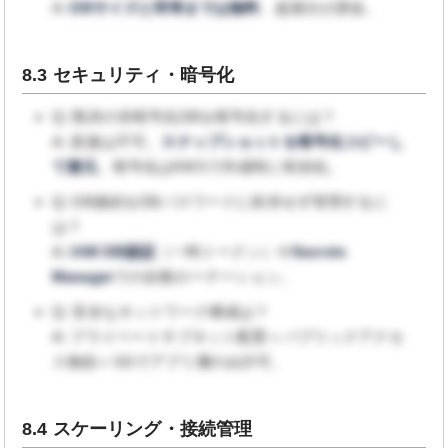
A:
DBサイズと同等までは無料
、超過分が課金。
8.3 セキュリティ・暗号化
Q: 既存の非暗号化DBを暗号化するには？
A: 直接は不可。
スナップショットを暗号化コピーし
て復元
。暗号化はKMSで作成時に有効化。
Q: DB接続をDBパスワードに依存せず管理するに
は？
A:
IAM DB認証
（一時トークン）や
Secrets
Manager
での自動ローテーション。
Q: 安全なネットワーク構成は？
A: プライベートサブネット配置＋パブリックアクセ
ス無効＋SGでアプリ層のみ許可。
8.4 スケーリング・接続管理