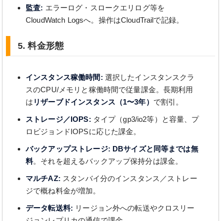
監査:
エラーログ・スロークエリログ等を
CloudWatch Logsへ。操作はCloudTrailで記録。
5. 料金形態
インスタンス稼働時間:
選択したインスタンスクラ
スのCPU/メモリと稼働時間で従量課金。長期利用
は
リザーブドインスタンス（1〜3年）
で割引。
ストレージ／IOPS:
タイプ（gp3/io2等）と容量、プ
ロビジョンドIOPSに応じた課金。
バックアップストレージ:
DBサイズと同等までは無
料
。それを超えるバックアップ保持分は課金。
マルチAZ:
スタンバイ分のインスタンス／ストレー
ジで概ね料金が増加。
データ転送料:
リージョン外への転送やクロスリー
ジョンレプリカの通信で課金。