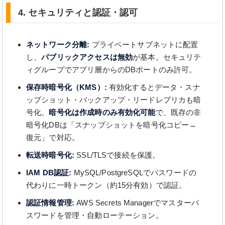
4. セキュリティと認証・認可
ネットワーク分離:
プライベートサブネットに配置
し、
パブリックアクセスは無効
が基本。セキュリテ
ィグループでアプリ層からのDBポートのみ許可。
保存時暗号化（KMS）:
有効化するとデータ・スナ
ップショット・バックアップ・リードレプリカも暗
号化。
暗号化は作成時のみ有効化可能
で、既存の非
暗号化DBは「スナップショットを暗号化コピー→
復元」で対応。
転送時暗号化:
SSL/TLSで接続を保護。
IAM DB認証:
MySQL/PostgreSQLでパスワードの
代わりに一時トークン（約15分有効）で認証。
認証情報管理:
AWS Secrets Managerでマスターパ
スワードを管理・自動ローテーション。