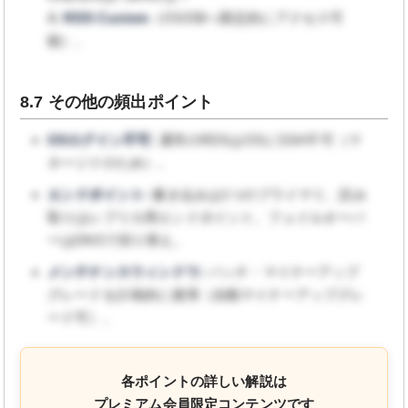
A:
RDS Custom
（OS/DBへ限定的にアクセス可
能）。
8.7 その他の頻出ポイント
OSログイン不可:
通常のRDSはOSにSSH不可（マ
ネージドのため）。
エンドポイント:
書き込みは1つのプライマリ、読み
取りはレプリカ用エンドポイント。フェイルオーバ
ーはDNSで切り替え。
メンテナンスウィンドウ:
パッチ・マイナーアップ
グレードを計画的に適用（自動マイナーアップグレ
ード可）。
各ポイントの詳しい解説は
プレミアム会員限定コンテンツです