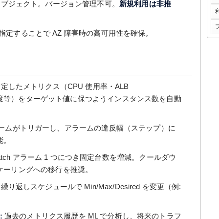
ブジェクト。バージョン管理不可。
新規利用は非推
を指定することで AZ 障害時の高可用性を確保。
定したメトリクス（CPU 使用率・ALB
QS キュー深度等）をターゲット値に保つようインスタンス数を自動
h アラームがトリガーし、アラームの違反幅（ステップ）に
能。
Watch アラーム 1 つにつき固定台数を増減。クールダウ
ケーリングへの移行を推奨。
返しスケジュールで Min/Max/Desired を変更（例:
:
過去のメトリクス履歴を ML で分析し、将来のトラフ