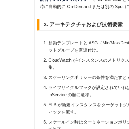
時に自動的に On-Demand または別の Spo
3. アーキテクチャおよび技術要素
起動テンプレートと ASG（Min/Max/D
ットグループを関連付け。
CloudWatch がインスタンスのメト
集。
スケーリングポリシーの条件を満たすと Aut
ライフサイクルフックが設定されていれば Pend
InService の順に遷移。
ELB が新規インスタンスをターゲット
ィックを流す。
スケールイン時はターミネーションポリ