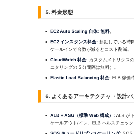
5. 料金形態
EC2 Auto Scaling 自体: 無料
。
EC2 インスタンス料金:
起動している時間（On
ケールインで台数が減るとコスト削減。
CloudWatch 料金:
カスタムメトリクスの
ニタリングの 5 分間隔は無料）。
Elastic Load Balancing 料金:
ELB 稼働時
6. よくあるアーキテクチャ・設計
ALB + ASG（標準 Web 構成）:
ALB が
ケールアウト/イン。ELB ヘルスチェ
SQS キュードリブンスケーリング:
SQS 