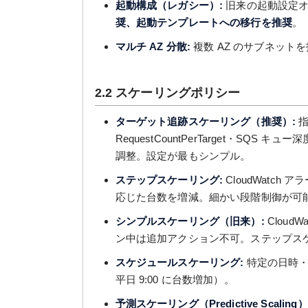
起動構成（レガシー）:
旧来の起動設定オ
奨、起動テンプレートへの移行を推奨
。
マルチ AZ 分散:
複数 AZ のサブネット
2.2 スケーリングポリシー
ターゲット追跡スケーリング（推奨）:
指
RequestCountPerTarget・S
調整。設定が最もシンプル。
ステップスケーリング:
CloudWatc
応じた台数を増減。細かい段階制御が可
シンプルスケーリング（旧来）:
Cloud
ン中は追加アクション不可。ステップス
スケジュールスケーリング:
特定の日時・繰り
平日 9:00 に台数増加）。
予測スケーリング（Predictive Scaling）