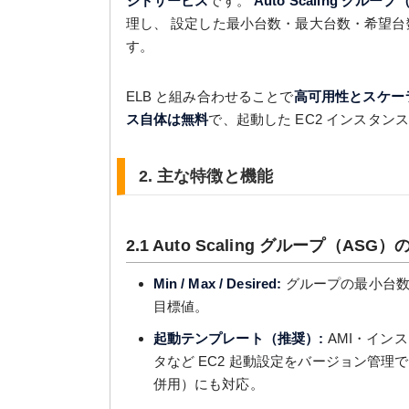
ジドサービス
です。
Auto Scaling グルー
理し、 設定した最小台数・最大台数・希望台数
す。
ELB と組み合わせることで
高可用性とスケー
ス自体は無料
で、起動した EC2 インスタ
2. 主な特徴と機能
2.1 Auto Scaling グループ（AS
Min / Max / Desired:
グループの最小台数・
目標値。
起動テンプレート（推奨）:
AMI・イン
タなど EC2 起動設定をバージョン管理
併用）にも対応。