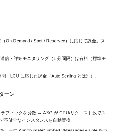
-Demand / Spot / Reserved）に応じて課金。ス
送信・詳細モニタリング（1 分間隔）は有料（標準モ
間・LCU に応じた課金（Auto Scaling とは別）。
パターン
トラフィックを分散 → ASG が CPU/リクエスト数でス
ックで不健全なインスタンスを自動置換。
キューの ApproximateNumberOfMessagesVisible をカ