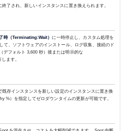
に終了され、新しいインスタンスに置き換えられます。
時（Terminating:Wait）
に一時停止し、カスタム処理を
と連携して、ソフトウェアのインストール、ログ収集、接続のド
デフォルト 3,600 秒）後または明示的な
移行します。
で既存インスタンスを新しい設定のインスタンスに置き換
althy %）を指定してゼロダウンタイムの更新が可能です。
 と Spot を混在させ、コストを大幅削減できます。 Spot 中断