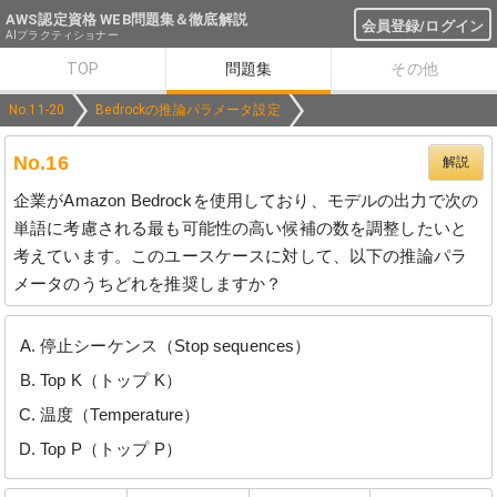
AWS認定資格 WEB問題集＆徹底解説
会員登録/ログイン
AIプラクティショナー
TOP
問題集
その他
No.11-20
Bedrockの推論パラメータ設定
No.16
解説
企業がAmazon Bedrockを使用しており、モデルの出力で次の
単語に考慮される最も可能性の高い候補の数を調整したいと
考えています。このユースケースに対して、以下の推論パラ
メータのうちどれを推奨しますか？
停止シーケンス（Stop sequences）
Top K（トップ K）
温度（Temperature）
Top P（トップ P）