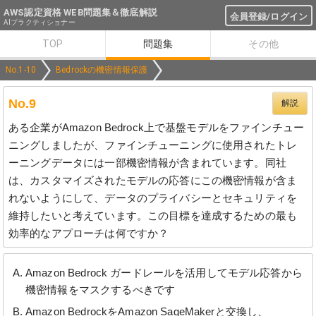
AWS認定資格 WEB問題集＆徹底解説
会員登録/ログイン
AIプラクティショナー
TOP
問題集
その他
No.1-10
Bedrockの機密情報保護
No.9
解説
ある企業がAmazon Bedrock上で基盤モデルをファインチュー
ニングしましたが、ファインチューニングに使用されたトレ
ーニングデータには一部機密情報が含まれています。同社
は、カスタマイズされたモデルの応答にこの機密情報が含ま
れないようにして、データのプライバシーとセキュリティを
維持したいと考えています。この目標を達成するための最も
効率的なアプローチは何ですか？
Amazon Bedrock ガードレールを活用してモデル応答から
機密情報をマスクするべきです
Amazon BedrockをAmazon SageMakerと交換し、