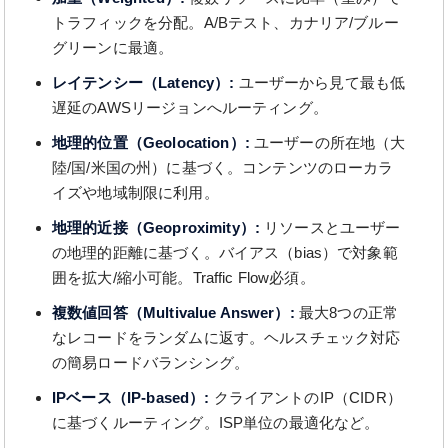
トラフィックを分配。A/Bテスト、カナリア/ブルー
グリーンに最適。
レイテンシー（Latency）:
ユーザーから見て最も低
遅延のAWSリージョンへルーティング。
地理的位置（Geolocation）:
ユーザーの所在地（大
陸/国/米国の州）に基づく。コンテンツのローカラ
イズや地域制限に利用。
地理的近接（Geoproximity）:
リソースとユーザー
の地理的距離に基づく。バイアス（bias）で対象範
囲を拡大/縮小可能。Traffic Flow必須。
複数値回答（Multivalue Answer）:
最大8つの正常
なレコードをランダムに返す。ヘルスチェック対応
の簡易ロードバランシング。
IPベース（IP-based）:
クライアントのIP（CIDR）
に基づくルーティング。ISP単位の最適化など。