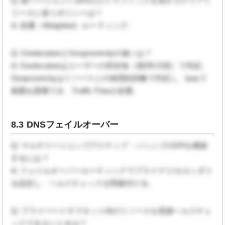
Q: 新バージョンへ10%だけトラフィックを流すカナリアリ
リースに使うポリシーは？
A: 加重（Weighted）ルーティング。
Q: GeolocationとGeoproximityの違いは？
A: Geolocationはユーザーの所在地（国/州/大陸）で判定。
Geoproximityはリソースとの地理的距離で判定し、biasで
範囲を調整でき、Traffic Flowが必要。
8.3 DNSフェイルオーバー
Q: マルチリージョンでアクティブ・パッシブのDRを構築
するには？
A: フェイルオーバールーティングでプライマリ/セカンダリ
を設定し、ヘルスチェックを関連付ける。
Q: プライベートサブネット内のリソースを直接ヘルスチェ
ックできないときは？