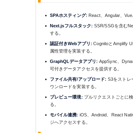
SPAホスティング:
React、Angular、V
Next.jsフルスタック:
SSR/SSGを含むN
する。
認証付きWebアプリ:
CognitoとAmp
属性管理を実装する。
GraphQLデータアプリ:
AppSync、Dy
可付きデータアクセスを提供する。
ファイル共有/アップロード:
S3をストレ
ウンロードを実装する。
プレビュー環境:
プルリクエストごとに検
る。
モバイル連携:
iOS、Android、React N
ジへアクセスする。