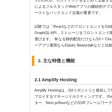
スのCI/CD、ホスティングをまとめて支援するサービ
によるフルスタックWebアプリの継続的デプロイと、A
ーストなバックエンド定義が重要です。
試験では「ReactなどのフロントエンドをG
GraphQL API、ストレージをフロントエン
選びます。 単なる静的配信だけならS3 + Cloud
ーアプリ運用ならElastic Beanstalkなどと
2. 主な特徴と機能
2.1 Amplify Hosting
Amplify Hostingは、Gitリポジトリと
プロイするマネージドホスティングです。 React
ター、Next.js/NuxtなどのSSRフレームワ