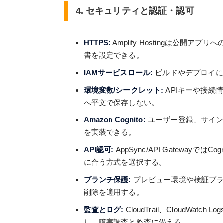
4. セキュリティと認証・認可
HTTPS:
Amplify Hostingは公開
書を設定できる。
IAMサービスロール:
ビルドやデプロイに
環境変数/シークレット:
APIキーや接続
へ平文で保存しない。
Amazon Cognito:
ユーザー登録、サイン
を実装できる。
API認可:
AppSync/API Gatewayで
に合う方式を選択する。
ブランチ保護:
プレビュー環境や検証ブラ
削除を適用する。
監査とログ:
CloudTrail、CloudWatc
し、障害調査と監査に備える。