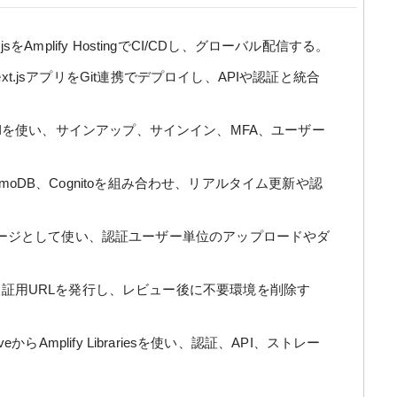
ue.jsをAmplify HostingでCI/CDし、グローバル配信する。
ext.jsアプリをGit連携でデプロイし、APIや認証と統合
lify UIを使い、サインアップ、サインイン、MFA、ユーザー
namoDB、Cognitoを組み合わせ、リアルタイム更新や認
ージとして使い、認証ユーザー単位のアップロードやダ
証用URLを発行し、レビュー後に不要環境を削除す
ativeからAmplify Librariesを使い、認証、API、ストレー