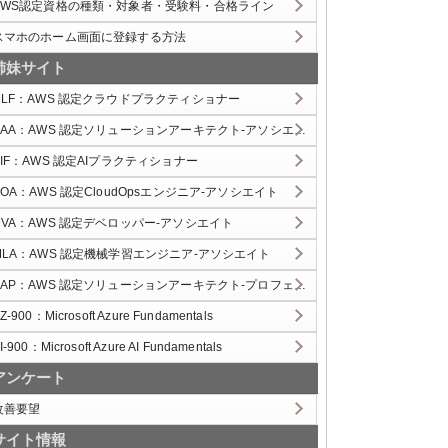
AWS認定資格の種類・対象者・受験料・合格ライン
スマホのホーム画面に登録する方法
姉妹サイト
CLF：AWS 認定クラウドプラクティショナー
SAA：AWS 認定ソリューションアーキテクト-アソシエイト
AIF：AWS 認定AIプラクティショナー
SOA：AWS 認定CloudOpsエンジニア-アソシエイト
DVA：AWS 認定デベロッパー-アソシエイト
MLA：AWS 認定機械学習エンジニア-アソシエイト
SAP：AWS 認定ソリューションアーキテクト-プロフェッショナル
Z-900：Microsoft Azure Fundamentals
I-900：Microsoft Azure AI Fundamentals
アンケート
改善要望
サイト情報