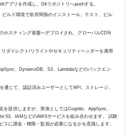
どでWebアプリを作成し、Gitリポジトリへpushする。
更を検知し、ビルド環境で依存関係のインストール、テスト、ビル
ifyのホスティング基盤へデプロイされ、グローバルCDN
、リダイレクト/リライトやセキュリティヘッダーを適用
o、AppSync、DynamoDB、S3、Lambdaなどのバックエン
esやSDKを通じて、認証済みユーザーとしてAPI、ストレージ、
を提供しますが、実体としてはCognito、AppSync、
t、Route 53、IAMなどのAWSサービスを組み合わせます。 試験
サービスに課金・権限・監視が必要になるかを意識します。