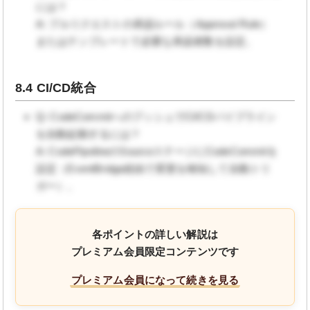
には？
A: プルリクエストの承認ルール（Approval Rule）
またはテンプレートで必要な承認者数を設定。
8.4 CI/CD統合
Q: CodeCommitへのプッシュでCI/CDパイプライン
を自動起動するには？
A: CodePipelineのSourceステージにCodeCommitを
設定（EventBridge経由で変更を検知して自動トリ
ガー）。
各ポイントの詳しい解説は
プレミアム会員限定コンテンツです
プレミアム会員になって続きを見る