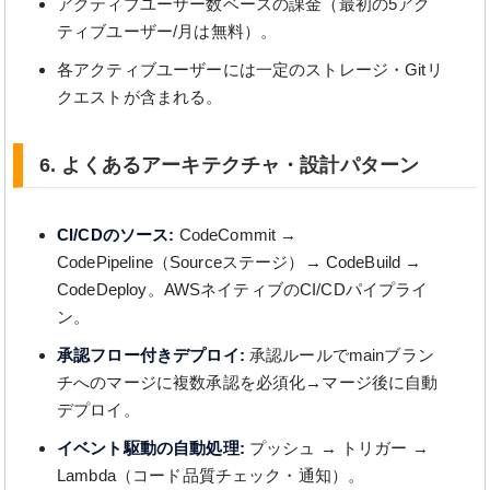
アクティブユーザー数ベースの課金（最初の5アク
ティブユーザー/月は無料）。
各アクティブユーザーには一定のストレージ・Gitリ
クエストが含まれる。
6. よくあるアーキテクチャ・設計パターン
CI/CDのソース:
CodeCommit →
CodePipeline（Sourceステージ）→ CodeBuild →
CodeDeploy。AWSネイティブのCI/CDパイプライ
ン。
承認フロー付きデプロイ:
承認ルールでmainブラン
チへのマージに複数承認を必須化→マージ後に自動
デプロイ。
イベント駆動の自動処理:
プッシュ → トリガー →
Lambda（コード品質チェック・通知）。