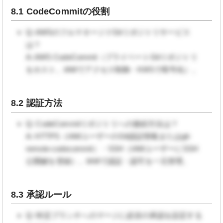
8.1 CodeCommitの役割
Q: AWSのフルマネージドGitリポジトリサービス
は？
A: AWS CodeCommit（プライベートGitリポジトリ
をホスト。IAMでアクセス制御・KMSで暗号化）。
8.2 認証方法
Q: CodeCommitリポジトリへの接続方法は？
A: HTTPS（IAMユーザーのGit認証情報またはgit-
remote-codecommit）・SSH（IAMユーザーにSSH
公開鍵を登録）。IAMで認証・認可を一元管理。
8.3 承認ルール
Q: 特定ブランチへのマージに必須の承認を設定する