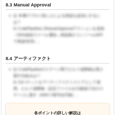
8.3 Manual Approval
Q: 本番デプロイ前に人による承認を必須にするに
は？
A: CodePipelineにManual Approvalアクションを追加
（SNS経由でメール通知→承認者がコンソール/API
で承認/拒否）。
8.4 アーティファクト
Q: CodePipelineのステージ間でビルド成果物を受け
渡す仕組みは？
A: S3バケットをアーティファクトストアとして使
用。ビルド成果物・設定ファイルをS3経由で次のス
テージに渡す（KMSで暗号化可能）。
各ポイントの詳しい解説は