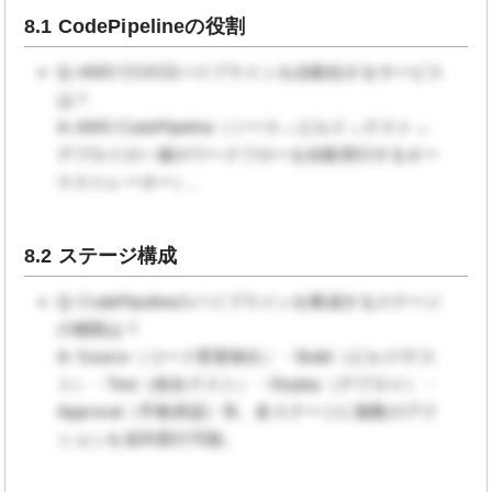
8.1 CodePipelineの役割
Q: AWSでCI/CDパイプラインを自動化するサービス
は？
A: AWS CodePipeline（ソース→ビルド→テスト→
デプロイの一連のワークフローを自動実行するオー
ケストレーター）。
8.2 ステージ構成
Q: CodePipelineのパイプラインを構成するステージ
の種類は？
A: Source（コード変更検出）・Build（ビルド/テス
ト）・Test（統合テスト）・Deploy（デプロイ）・
Approval（手動承認）等。各ステージに複数のアク
ションを並列実行可能。