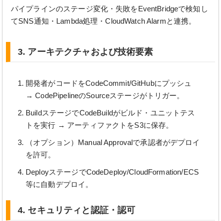
パイプラインのステージ変化・失敗をEventBridgeで検知し
てSNS通知・Lambda処理・CloudWatch Alarmと連携。
3. アーキテクチャおよび技術要素
開発者がコードをCodeCommit/GitHubにプッシュ
→ CodePipelineのSourceステージがトリガー。
BuildステージでCodeBuildがビルド・ユニットテス
トを実行 → アーティファクトをS3に保存。
（オプション）Manual Approvalで承認者がデプロイ
を許可。
DeployステージでCodeDeploy/CloudFormation/ECS
等に自動デプロイ。
4. セキュリティと認証・認可