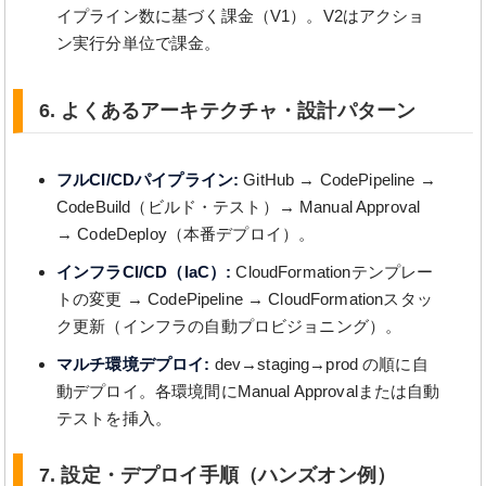
イプライン数に基づく課金（V1）。V2はアクショ
ン実行分単位で課金。
6. よくあるアーキテクチャ・設計パターン
フルCI/CDパイプライン:
GitHub → CodePipeline →
CodeBuild（ビルド・テスト）→ Manual Approval
→ CodeDeploy（本番デプロイ）。
インフラCI/CD（IaC）:
CloudFormationテンプレー
トの変更 → CodePipeline → CloudFormationスタッ
ク更新（インフラの自動プロビジョニング）。
マルチ環境デプロイ:
dev→staging→prod の順に自
動デプロイ。各環境間にManual Approvalまたは自動
テストを挿入。
7. 設定・デプロイ手順（ハンズオン例）