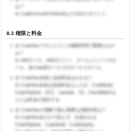
は？
A: CodeCommitやGitHubなどのGitリポジトリ。
8.3 権限と料金
Q: CodeStarプロジェクトの権限管理で重要なもの
は？
A: IAMロール、IAMポリシー、チームメンバーのロ
ール、各Code系サービスのサービスロール。
Q: CodeStar自体に追加料金はかかる？
A: CodeStar自体は追加料金なしだが、CodeBuild、
CodePipeline、EC2、Lambda、S3、CloudWatchな
どには料金が発生する。
Q: CodeStarの理解で最も重要な試験対策は？
A: CodeStar名だけで覚えず、生成される
CodePipeline、CodeBuild、CodeDeploy、