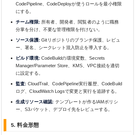
CodePipeline、CodeDeployが使うロールを最小権限
にする。
チーム権限:
所有者、開発者、閲覧者のように職務
分掌を分け、不要な管理権限を付けない。
ソース保護:
Gitリポジトリのブランチ保護、レビュ
ー、署名、シークレット混入防止を導入する。
ビルド環境:
CodeBuildの環境変数、Secrets
Manager/Parameter Store、KMS、VPC接続を適切
に設定する。
監査:
CloudTrail、CodePipeline実行履歴、CodeBuild
ログ、CloudWatch Logsで変更と実行を追跡する。
生成リソース確認:
テンプレートが作るIAMポリシ
ー、S3バケット、デプロイ先をレビューする。
5. 料金形態