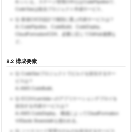
A: いいえ。ステージ管理の中心はCodePipelineで、
CodeStarは統合プロジェクト作成サービス。
Q: 新規CI/CD設計で個別に選ぶ代表サービスは？
A: CodePipeline、CodeBuild、CodeDeploy、
CloudFormation/CDK、必要に応じてGitHub連携な
ど。
8.2 構成要素
Q: CodeStarプロジェクトでビルドを担当するサー
ビスは？
A: AWS CodeBuild。
Q: EC2やLambdaへのアプリケーションデプロイを
担当する代表サービスは？
A: AWS CodeDeploy。構成によってCloudFormation
やElastic Beanstalkも使われる。
Q: ソースコード管理そのものを担当するサービス