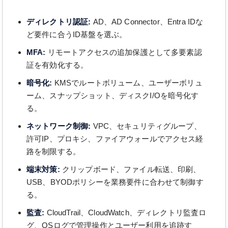
ディレクトリ認証:
AD、AD Connector、Entra IDな
ど要件に合うID基盤を選ぶ。
MFA:
リモートアクセスの追加保護として多要素認
証を有効化する。
暗号化:
KMSでルートボリューム、ユーザーボリュ
ーム、スナップショット、ディスクI/Oを暗号化す
る。
ネットワーク制御:
VPC、セキュリティグループ、
許可IP、プロキシ、ファイアウォールでアクセス経
路を制限する。
端末対策:
クリップボード、ファイル転送、印刷、
USB、BYODポリシーを業務要件に合わせて制御す
る。
監査:
CloudTrail、CloudWatch、ディレクトリ監査ロ
グ、OSログで管理操作とユーザー利用を追跡す