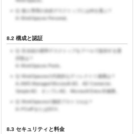
WorkSpaces。
Q: 個人専用の永続デスクトップには何を選ぶ？
A: WorkSpaces Personal。
8.2 構成と認証
Q: 非永続の標準デスクトップをプールで提供する選
択肢は？
A: WorkSpaces Pools。
Q: WorkSpacesの代表的なディレクトリ連携は？
A: AWS Managed Microsoft AD、AD Connector、
Simple AD、オンプレAD、Microsoft Entra ID連携。
Q: WorkSpacesの接続プロトコルは？
A: PCoIPまたはDCV。
8.3 セキュリティと料金