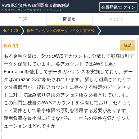
AWS認定資格 WEB問題集＆徹底解説
会員登録/ログイン
ソリューションアーキテクト – アソシエイト
TOP
問題集
その他
No.11-20
複数アカウントのデータレイク共有方式
No.11
解説
ある金融企業は、5つのAWSアカウントに分散して顧客取引デ
ータを保管しています。各アカウントではAWS Lake
Formationを使用してデータガバナンスを実施しており、デー
タはAmazon S3に格納されています。新しく組織されたリス
ク分析部門が、複数アカウントに存在する特定のデータセッ
トに対して読み取り専用のアクセス権を必要としています。
この部門は独自のAWSアカウントを保有しており、セキュリ
ティ要件として最小権限の原則を適用する必要があります。
運用負荷を最小限に抑えながら、これらの要件を満たすソリ
ューションはどれですか。