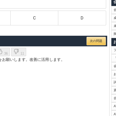
C
D
次の問題
36
11
価をお願いします。改善に活用します。