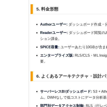
5. 料金形態
Authorユーザー:
ダッシュボード作成・分
Readerユーザー:
ダッシュボード閲覧のみ
ション課金。
SPICE容量:
ユーザーあたり10GBが含ま
エンタープライズ版:
RLS/CLS・ML Ins
要。
6. よくあるアーキテクチャ・設計
サーバーレスBIダッシュボード:
S3 + A
ム。DWHなしで低コストにデータ分析
部門別データアクセス制御:
RLS（行レ