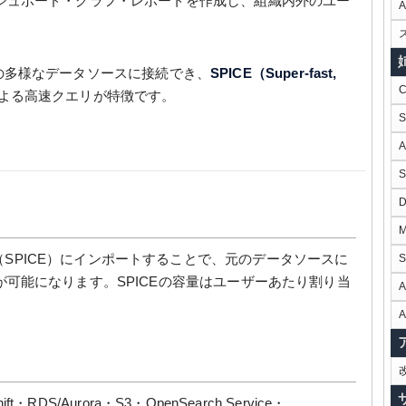
シュボード・グラフ・レポートを作成し、組織内外のユー
force等の多様なデータソースに接続でき、
SPICE（Super-fast,
よる高速クエリが特徴です。
ージ（SPICE）にインポートすることで、元のデータソースに
が可能になります。SPICEの容量はユーザーあたり割り当
A
A
ift・RDS/Aurora・S3・OpenSearch Service・