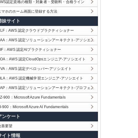
AWS認定資格の種類・対象者・受験料・合格ライン
スマホのホーム画面に登録する方法
姉妹サイト
CLF：AWS 認定クラウドプラクティショナー
SAA：AWS 認定ソリューションアーキテクト-アソシエイト
AIF：AWS 認定AIプラクティショナー
SOA：AWS 認定CloudOpsエンジニア-アソシエイト
DVA：AWS 認定デベロッパー-アソシエイト
MLA：AWS 認定機械学習エンジニア-アソシエイト
SAP：AWS 認定ソリューションアーキテクト-プロフェッショナル
Z-900：Microsoft Azure Fundamentals
I-900：Microsoft Azure AI Fundamentals
アンケート
改善要望
サイト情報