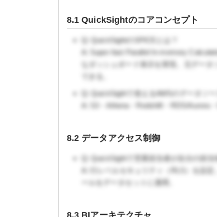
8.1 QuickSightのコアコンセプト
Q: QuickSightのSPICEとは？
A: Super-fast Parallel In-memo
なダッシュボード表示を実現。元データソ
できる。
Q: QuickSightで使えるAWSのデータソ
A: S3・Athena・Redshift・RDS/Aurora
8.2 データアクセス制御
Q: QuickSightで営業担当者が自
A: 行レベルセキュリティ（RLS）を設
ールをデータセットに適用。
8.3 BIアーキテクチャ