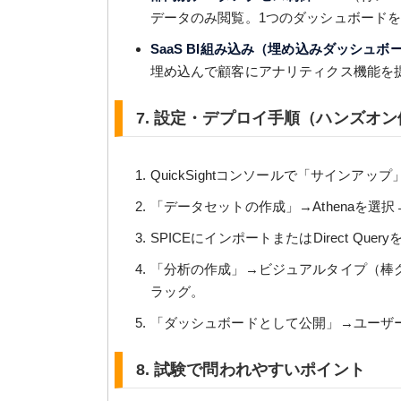
データのみ閲覧。1つのダッシュボード
SaaS BI組み込み（埋め込みダッシュボー
埋め込んで顧客にアナリティクス機能を提供。Qui
7. 設定・デプロイ手順（ハンズオン
QuickSightコンソールで「サインアップ」→
「データセットの作成」→Athenaを選択→Gl
SPICEにインポートまたはDirect Quer
「分析の作成」→ビジュアルタイプ（棒グ
ラッグ。
「ダッシュボードとして公開」→ユーザー
8. 試験で問われやすいポイント