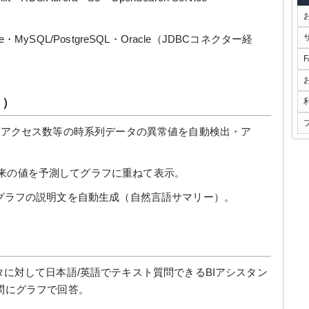
lake・MySQL/PostgreSQL・Oracle（JDBCコネクター経
ト）
アクセス数等の時系列データの異常値を自動検出・ア
来の値を予測してグラフに重ねて表示。
グラフの説明文を自動生成（自然言語サマリー）。
でデータに対して日本語/英語でテキスト質問できるBIアシスタン
問にグラフで回答。