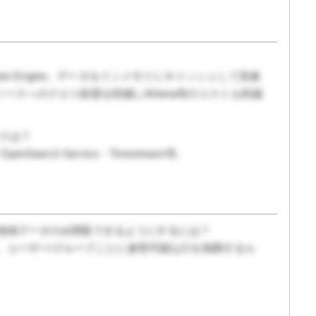
ry Calculation Engine。データをインメモリにキャッシュして高速
ースへのクエリ頻度を削減しAthena等のコストも削減
ースは？
・OpenSearch Service・Timestream等。
分の担当地域データのみ閲覧できるようにするには？
定。ユーザー/グループごとに参照可能な行を制限するル