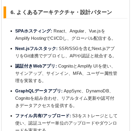
6. よくあるアーキテクチャ・設計パターン
SPAホスティング:
React、Angular、Vue.jsを
Amplify HostingでCI/CDし、グローバル配信する。
Next.jsフルスタック:
SSR/SSGを含むNext.jsアプ
リをGit連携でデプロイし、APIや認証と統合する。
認証付きWebアプリ:
CognitoとAmplify UIを使い、
サインアップ、サインイン、MFA、ユーザー属性管
理を実装する。
GraphQLデータアプリ:
AppSync、DynamoDB、
Cognitoを組み合わせ、リアルタイム更新や認可付
きデータアクセスを提供する。
ファイル共有/アップロード:
S3をストレージとして
使い、認証ユーザー単位のアップロードやダウンロ
ードを実装する。