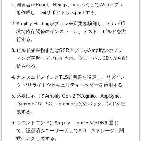
開発者がReact、Next.js、Vue.jsなどでWebアプリ
を作成し、Gitリポジトリへpushする。
Amplify Hostingがブランチ変更を検知し、ビルド環
境で依存関係のインストール、テスト、ビルドを実
行する。
ビルド成果物またはSSRアプリがAmplifyのホステ
ィング基盤へデプロイされ、グローバルCDNから配
信される。
カスタムドメインとTLS証明書を設定し、リダイレ
クト/リライトやセキュリティヘッダーを適用する。
必要に応じてAmplify Gen 2でCognito、AppSync、
DynamoDB、S3、Lambdaなどのバックエンドを定
義する。
フロントエンドはAmplify LibrariesやSDKを通じ
て、認証済みユーザーとしてAPI、ストレージ、関
数へアクセスする。