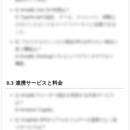
Q: Amplify Gen 2の特徴は？
A: TypeScriptで認証、データ、ストレージ、関数な
どのバックエンドをコードファーストに定義できる
こと。
Q: プルリクエストごとに検証URLを作りたい場合に
使う機能は？
A: Amplify Hostingのプレビュー/ブランチデプロイ
機能。
8.3 連携サービスと料金
Q: Amplifyでユーザー認証を実装する代表サービス
は？
A: Amazon Cognito。
Q: GraphQL APIやリアルタイムデータ連携でよく使
うサービスは？