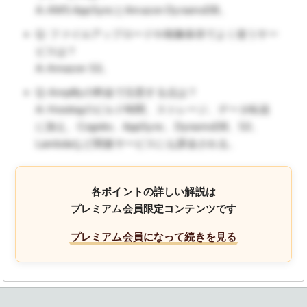
A: AWS AppSyncとAmazon DynamoDB。
Q: ファイルアップロードや画像保存でよく使うサー
ビスは？
A: Amazon S3。
Q: Amplifyの料金で注意する点は？
A: Hostingのビルド時間、ストレージ、データ転送
に加え、Cognito、AppSync、DynamoDB、S3、
Lambdaなど関連サービスにも課金される。
各ポイントの詳しい解説は
プレミアム会員限定コンテンツです
プレミアム会員になって続きを見る