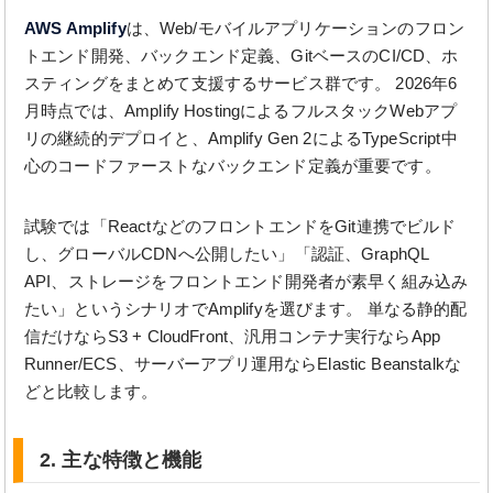
AWS Amplify
は、Web/モバイルアプリケーションのフロン
トエンド開発、バックエンド定義、GitベースのCI/CD、ホ
スティングをまとめて支援するサービス群です。 2026年6
月時点では、Amplify HostingによるフルスタックWebアプ
リの継続的デプロイと、Amplify Gen 2によるTypeScript中
心のコードファーストなバックエンド定義が重要です。
試験では「ReactなどのフロントエンドをGit連携でビルド
し、グローバルCDNへ公開したい」「認証、GraphQL
API、ストレージをフロントエンド開発者が素早く組み込み
たい」というシナリオでAmplifyを選びます。 単なる静的配
信だけならS3 + CloudFront、汎用コンテナ実行ならApp
Runner/ECS、サーバーアプリ運用ならElastic Beanstalkな
どと比較します。
2. 主な特徴と機能