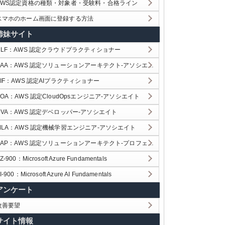
AWS認定資格の種類・対象者・受験料・合格ライン
スマホのホーム画面に登録する方法
姉妹サイト
CLF：AWS 認定クラウドプラクティショナー
SAA：AWS 認定ソリューションアーキテクト-アソシエイト
AIF：AWS 認定AIプラクティショナー
SOA：AWS 認定CloudOpsエンジニア-アソシエイト
DVA：AWS 認定デベロッパー-アソシエイト
MLA：AWS 認定機械学習エンジニア-アソシエイト
SAP：AWS 認定ソリューションアーキテクト-プロフェッショナル
Z-900：Microsoft Azure Fundamentals
I-900：Microsoft Azure AI Fundamentals
アンケート
改善要望
サイト情報