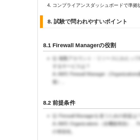
コンプライアンスダッシュボードで準拠
8. 試験で問われやすいポイント
8.1 Firewall Managerの役割
Q: 複数アカウント・リソースにわたってW
するサービスは？
A: AWS Firewall Manager（Or
復）。
8.2 前提条件
Q: Firewall Managerを使うための前提は
A: AWS Organizations（全機能有効）、
の有効化。