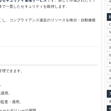
るセキュリティ管理サービス
です。新しく作成されたリソ
体で一貫したセキュリティを維持します。
くし、コンプライアンス違反のリソースを検出・自動修復
管理できます。
A
用。
A
元適用。
の監査・適用。
ウォールポリシーの展開。