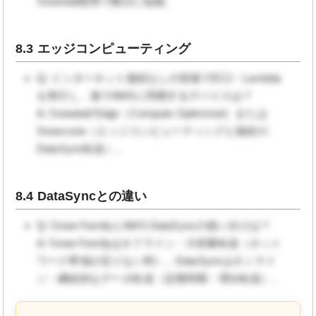
Snowball使用で数日に短縮。
8.3 エッジコンピューティング
Q: インターネット接続なしの現場でEC2・Lambda
を実行し、後でAWSに同期するデバイスは？
A: Snowball Edge（Compute Optimized）または
Snowcone（エッジコンピューティングと後続の
DataSync転送）。
8.4 DataSyncとの違い
Q: Snow FamilyとAWS DataSyncの使い分けは？
A: Snow Familyはオフライン・大容量転送（ネット
ワーク帯域が足りない時）。DataSyncはオンライ
ン・継続的なデータ転送（定期同期・増分転送）。