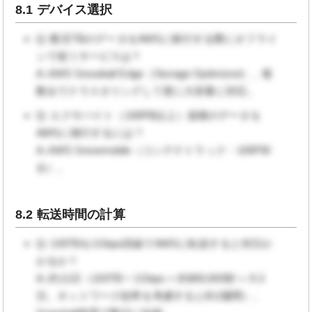
8.1 デバイス選択
Q: 数百TBのデータをAWSに移行する際にオフライ
ンで使うサービスは？
A: AWS Snowball Edge（Storage Optimized）。複
数台でクラスタリングして更に大容量に対応。
Q: エクサバイト（100PB以上）規模のデータを
AWSに移行するには？
A: AWS Snowmobile（コンテナトラック・100PB/
台）。
8.2 転送時間の計算
Q: 100TBを1Gbps回線でAWSに転送すると何日か
かるか？
A: 約11日（100TB ÷ 1Gbps = 約800,000秒 ≒ 9.3
日。ネットワーク効率を考慮すると約2週間）。