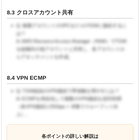
8.3 クロスアカウント共有
Q: 複数アカウントのVPCを1つのTGWに接続するに
は？
A: AWS Resource Access Manager（RAM）でTGW
を組織内の他アカウントと共有し、各アカウントか
らアタッチメントを作成。
8.4 VPN ECMP
Q: TGW経由のVPN接続で帯域幅を増やすには？
A: ECMPを有効化して複数のVPN接続を並列利用
（各VPN接続1.25Gbps × 本数でスループット向
上）。
各ポイントの詳しい解説は