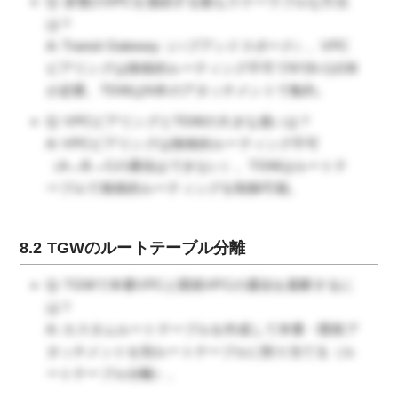
Q: 多数のVPCを接続する最もスケーラブルな方法
は？
A: Transit Gateway（ハブアンドスポーク）。VPC
ピアリングは推移的ルーティング不可でN*(N-1)/2本
が必要。TGWはN本のアタッチメントで集約。
Q: VPCピアリングとTGWの大きな違いは？
A: VPCピアリングは推移的ルーティング不可
（A→B→Cの通信はできない）。TGWはルートテ
ーブルで推移的ルーティングを制御可能。
8.2 TGWのルートテーブル分離
Q: TGWで本番VPCと開発VPCの通信を遮断するに
は？
A: カスタムルートテーブルを作成して本番・開発ア
タッチメントを別ルートテーブルに割り当てる（ル
ートテーブル分離）。