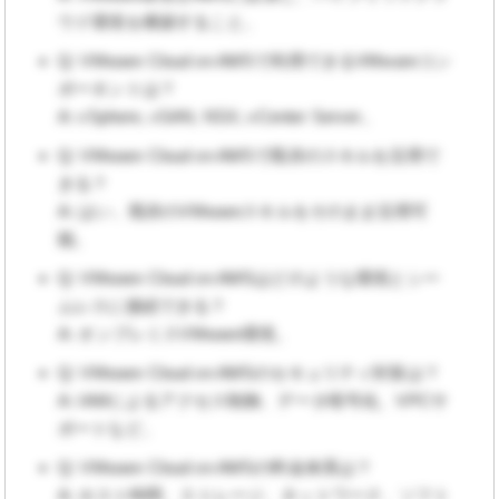
ウド環境を構築すること。
Q: VMware Cloud on AWSで利用できるVMwareコン
ポーネントは？
A: vSphere, vSAN, NSX, vCenter Server。
Q: VMware Cloud on AWSで既存のスキルを活用で
きる？
A: はい、既存のVMwareスキルをそのまま活用可
能。
Q: VMware Cloud on AWSはどのような環境とシー
ムレスに接続できる？
A: オンプレミスVMware環境。
Q: VMware Cloud on AWSのセキュリティ対策は？
A: IAMによるアクセス制御、データ暗号化、VPCサ
ポートなど。
Q: VMware Cloud on AWSの料金体系は？
A: ホスト時間、ストレージ、ネットワーク、ソフト