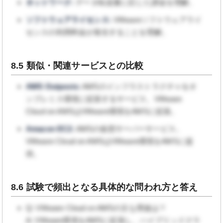
ネットワーク:
データ転送量に応じた課金を理解。
ソフトウェアライセンス:
VMwareソフトウェアライ
センスの利用料金が発生することを理解。
8.5 類似・関連サービスとの比較
AWS Outposts:
AWSのインフラストラクチャをオ
ンプレミス環境に拡張するサービス。VMware
Cloud on AWSはVMware環境をAWSに拡張。
Amazon EC2:
AWSの仮想サーバーサービス。
VMware Cloud on AWSはVMware環境をAWSに提
供。
8.6 試験で頻出となる具体的な問われ方と答え
Q: VMware Cloud on AWSの主な用途は？
A: VMware環境をAWSに拡張し、ハイブリッドクラ