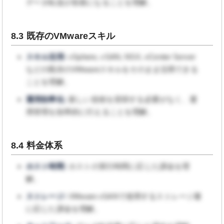
データ転送が容易になることを理解。
8.3 既存のVMwareスキル
スキル活用:
vSphere, vSAN, NSX, vCenter Server
などの既存のVMwareスキルをそのまま活用できる
ことを理解。
運用効率化:
新しい技術を習得する必要がなく、運
用管理を効率的に行えることを理解。
8.4 料金体系
ホスト時間:
ホストの実行時間に応じた課金を理
解。
ストレージ:
VMware vSANで使用するストレージ量
に応じた課金を理解。