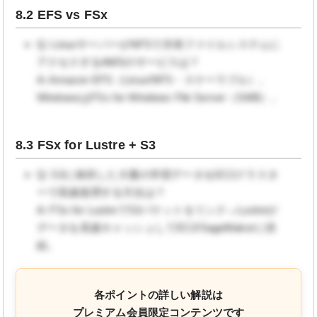
8.2 EFS vs FSx
Q: LinuxサーバーがNFSで共有ファイルシステムに
アクセスするAWSのサービスは？
A: Amazon EFS（Linux/NFS・スケーラブル）。
WindowsはFSx for Windows File Server（SMB）。
8.3 FSx for Lustre + S3
Q: S3に保存した大量の学習データをEC2クラスタ
ーで高速処理する方法は？
A: FSx for LustreでS3バケットをリンク→Lustreが
データを高速キャッシュしてEC2/SageMakerに供
給。
各ポイントの詳しい解説は
プレミアム会員限定コンテンツです