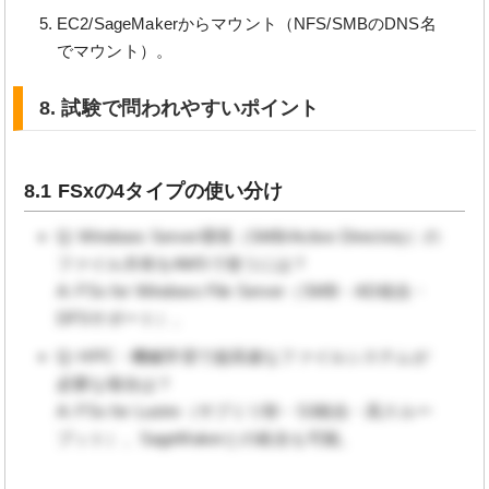
EC2/SageMakerからマウント（NFS/SMBのDNS名
でマウント）。
8. 試験で問われやすいポイント
8.1 FSxの4タイプの使い分け
Q: Windows Server環境（SMB/Active Directory）の
ファイル共有をAWSで使うには？
A: FSx for Windows File Server（SMB・AD統合・
DFSサポート）。
Q: HPC・機械学習で超高速なファイルシステムが
必要な場合は？
A: FSx for Lustre（サブミリ秒・S3統合・高スルー
プット）。SageMakerとの統合も可能。